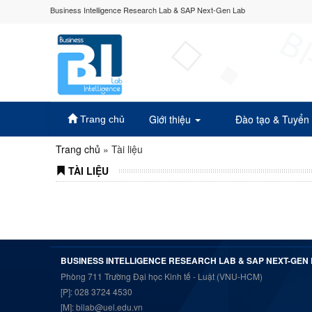
Business Intelligence Research Lab & SAP Next-Gen Lab
Giới thiệu
Đào tạo & Tuyển
Trang chủ
Trang chủ
»
Tài liệu
TÀI LIỆU
BUSINESS INTELLIGENCE RESEARCH LAB & SAP NEXT-GEN
Phòng 711 Trường Đại học Kinh tế - Luật (VNU-HCM)
[P]: 028 3724 4530
[M]: bilab@uel.edu.vn