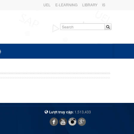
UEL
E-LEARNING
LIBRARY
IS
ệ
Lượt truy cập:
1,513,433