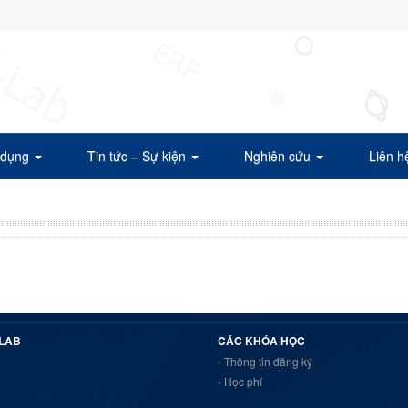
 dụng
Tin tức – Sự kiện
Nghiên cứu
Liên h
 LAB
CÁC KHÓA HỌC
- Thông tin đăng ký
- Học phí