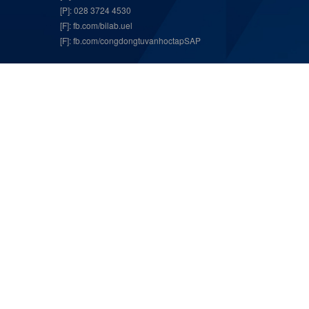
[P]: 028 3724 4530
[F]:
fb.com/bilab.uel
[F]:
fb.com/congdongtuvanhoctapSAP