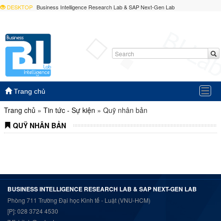
DESKTOP
Business Intelligence Research Lab & SAP Next-Gen Lab
Togg
Trang chủ
navig
Trang chủ
»
Tin tức - Sự kiện
»
Quỹ nhân bản
QUỸ NHÂN BẢN
BUSINESS INTELLIGENCE RESEARCH LAB & SAP NEXT-GEN LAB
Phòng 711 Trường Đại học Kinh tế - Luật (VNU-HCM)
[P]: 028 3724 4530