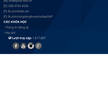
[M]: bilab@uel.edu.vn
[P]: 028 3724 4530
[F]:
fb.com/bilab.uel
[F]:
fb.com/congdongtuvanhoctapSAP
CÁC KHÓA HỌC
- Thông tin đăng ký
- Học phí
Lượt truy cập:
1,517,837