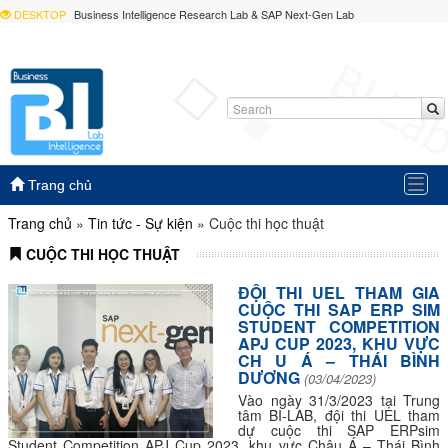
DESKTOP
Business Intelligence Research Lab & SAP Next-Gen Lab
Togg
Trang chủ
navig
Trang chủ
»
Tin tức - Sự kiện
»
Cuộc thi học thuật
CUỘC THI HỌC THUẬT
ĐỘI THI UEL THAM GIA
CUỘC THI SAP ERP SIM
STUDENT COMPETITION
APJ CUP 2023, KHU VỰC
CH U Á – THÁI BÌNH
DƯƠNG
(03/04/2023)
Vào ngày 31/3/2023 tại Trung
tâm BI-LAB, đội thi UEL tham
dự cuộc thi SAP ERPsim
Student Competition APJ Cup 2023, khu vực Châu Á – Thái Bình