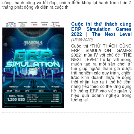
cùng thành công và tốt đẹp, chính thức khép lại hành trình hơn 2
tháng phát động và diễn ra cuộc thi.
Cuộc thi thử thách cùng
ERP Simulation Games
2022 | The Next Level
(15/09/2022)
Cuộc thi “THỬ THÁCH CÙNG
ERP SIMULATION GAMES
2022” mùa IV với chủ đề “THE
NEXT LEVEL” trở lại với mong
muốn tạo ra một sân chơi trí
tuệ giúp người tham gia được
trải nghiệm các quy trình, chiến
lược kinh doanh thực tế đồng
thời nhằm tạo ra 1 thế hệ tiềm
năng tiếp theo có thể ứng dụng
hệ thống ERP vào việc quản lý
hiệu quả doanh nghiệp trong
tương lai.