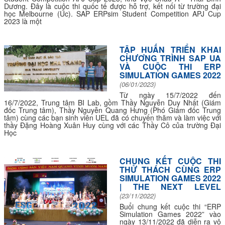
Dương. Đây là cuộc thi quốc tế được hỗ trợ, kết nối từ trường đại
học Melbourne (Úc). SAP ERPsim Student Competition APJ Cup
2023 là một
TẬP HUẤN TRIỂN KHAI
CHƯƠNG TRÌNH SAP UA
VÀ CUỘC THI ERP
SIMULATION GAMES 2022
(06/01/2023)
Từ ngày 15/7/2022 đến
16/7/2022, Trung tâm BI Lab, gồm Thầy Nguyễn Duy Nhất (Giám
đốc Trung tâm), Thầy Nguyễn Quang Hưng (Phó Giám đốc Trung
tâm) cùng các bạn sinh viên UEL đã có chuyến thăm và làm việc với
thầy Đặng Hoàng Xuân Huy cùng với các Thầy Cô của trường Đại
Học
CHUNG KẾT CUỘC THI
THỬ THÁCH CÙNG ERP
SIMULATION GAMES 2022
| THE NEXT LEVEL
(23/11/2022)
Buổi chung kết cuộc thi “ERP
Simulation Games 2022” vào
ngày 13/11/2022 đã diễn ra vô