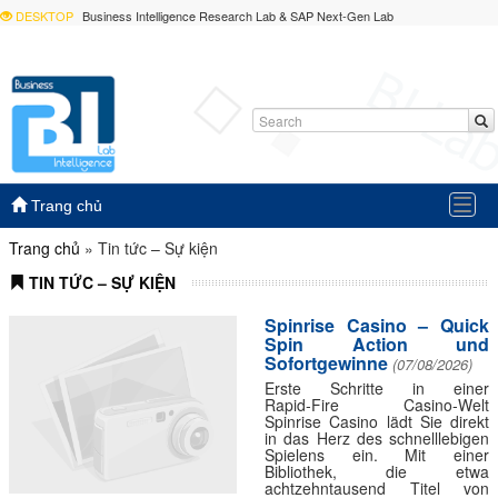
DESKTOP
Business Intelligence Research Lab & SAP Next-Gen Lab
Togg
Trang chủ
navig
Trang chủ
»
Tin tức – Sự kiện
TIN TỨC – SỰ KIỆN
Spinrise Casino – Quick
Spin Action und
Sofortgewinne
(07/08/2026)
Erste Schritte in einer
Rapid‑Fire Casino‑Welt
Spinrise Casino lädt Sie direkt
in das Herz des schnelllebigen
Spielens ein. Mit einer
Bibliothek, die etwa
achtzehntausend Titel von