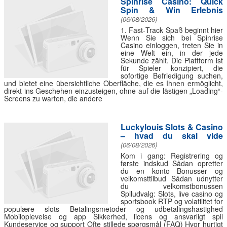
Spinrise Casino: Quick
Spin & Win Erlebnis
(06/08/2026)
1. Fast‑Track Spaß beginnt hier
Wenn Sie sich bei Spinrise
Casino einloggen, treten Sie in
eine Welt ein, in der jede
Sekunde zählt. Die Plattform ist
für Spieler konzipiert, die
sofortige Befriedigung suchen,
und bietet eine übersichtliche Oberfläche, die es Ihnen ermöglicht,
direkt ins Geschehen einzusteigen, ohne auf die lästigen „Loading“-
Screens zu warten, die andere
Luckylouis Slots & Casino
– hvad du skal vide
(06/08/2026)
Kom i gang: Registrering og
første indskud Sådan opretter
du en konto Bonusser og
velkomsttilbud Sådan udnytter
du velkomstbonussen
Spiludvalg: Slots, live casino og
sportsbook RTP og volatilitet for
populære slots Betalingsmetoder og udbetalingshastighed
Mobiloplevelse og app Sikkerhed, licens og ansvarligt spil
Kundeservice og support Ofte stillede spørgsmål (FAQ) Hvor hurtigt