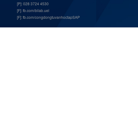
[P]: 028 3724 4530
[F]:
fb.com/bilab.uel
[F]:
fb.com/congdongtuvanhoctapSAP