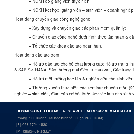
– NCKH do giảng viên thực hiện;
– NCKH kết hợp: giảng viên – sinh viên – doanh nghiệp
Hoạt động chuyển giao công nghệ gồm:
– Xây dựng và chuyển giao các phần mềm quản lý;
– Chuyển giao công nghệ dưới hình thức tập huấn & đào t
– Tổ chức các khóa đào tạo ngắn hạn.
Hoạt động đào tạo gồm:
– Hỗ trợ đào tạo cho hệ chất lượng cao: Hỗ trợ trang thiết
& SAP S/4 HANA, Sàn thương mại điện tử Haravan, Các trang th
– Hỗ trợ môi trường học tập & nghiên cứu cho sinh viên c
– Thường xuyên thực hiện các seminar chuyên môn (20 semi
nghiệp – sinh viên, đảm bảo cơ hội thực tập/việc làm cho sinh v
BUSINESS INTELLIGENCE RESEARCH LAB & SAP NEXT-GEN LAB
Phòng 711 Trường Đại học Kinh tế - Luật (VNU-HCM)
[P]: 028 3724 4530
[M]: bilab@uel.edu.vn