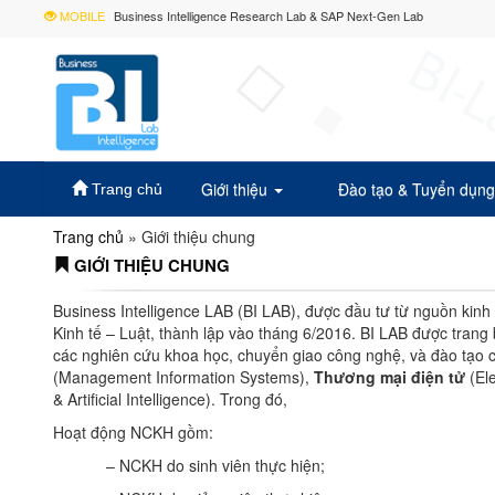
MOBILE
Business Intelligence Research Lab & SAP Next-Gen Lab
Giới thiệu
Đào tạo & Tuyển dụn
Trang chủ
Trang chủ
»
Giới thiệu chung
GIỚI THIỆU CHUNG
Business Intelligence LAB (BI LAB), được đầu tư từ nguồn kin
Kinh tế – Luật, thành lập vào tháng 6/2016. BI LAB được trang 
các nghiên cứu khoa học, chuyển giao công nghệ, và đào tạo c
(Management Information Systems),
Thương mại điện tử
(El
& Artificial Intelligence). Trong đó,
Hoạt động NCKH gồm:
– NCKH do sinh viên thực hiện;