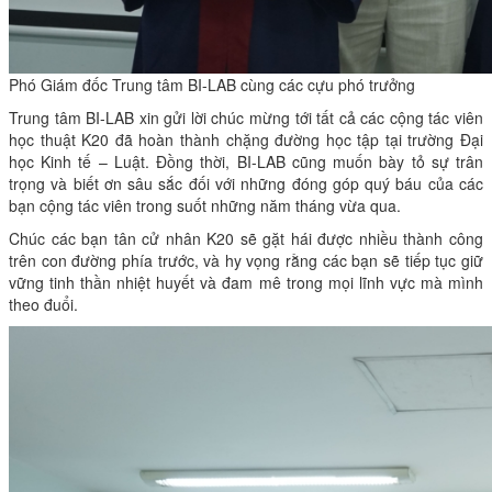
Phó Giám đốc Trung tâm BI-LAB cùng các cựu phó trưởng
Trung tâm BI-LAB xin gửi lời chúc mừng tới tất cả các cộng tác viên
học thuật K20 đã hoàn thành chặng đường học tập tại trường Đại
học Kinh tế – Luật. Đồng thời, BI-LAB cũng muốn bày tỏ sự trân
trọng và biết ơn sâu sắc đối với những đóng góp quý báu của các
bạn cộng tác viên trong suốt những năm tháng vừa qua.
Chúc các bạn tân cử nhân K20 sẽ gặt hái được nhiều thành công
trên con đường phía trước, và hy vọng rằng các bạn sẽ tiếp tục giữ
vững tinh thần nhiệt huyết và đam mê trong mọi lĩnh vực mà mình
theo đuổi.