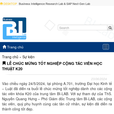
DESKTOP
Business Intelligence Research Lab & SAP Next-Gen Lab
Togg
Trang chủ
navig
Trang chủ
»
Sự kiện
LỄ CHÚC MỪNG TỐT NGHIỆP CỘNG TÁC VIÊN HỌC
THUẬT K20
23/06/2024
Vào chiều ngày 24/5/2024, tại phòng A.701, trường Đại học Kinh tế
– Luật đã diễn ra buổi lễ chúc mừng tốt nghiệp dành cho các cộng
tác viên khóa K20 của trung tâm BI-LAB. Với sự tham dự của ThS.
Nguyễn Quang Hưng – Phó Giám đốc Trung tâm BI-LAB, các cộng
tác viên, quý phụ huynh cùng các tân cử nhân, sự kiện đã diễn ra
thành công tốt đẹp.