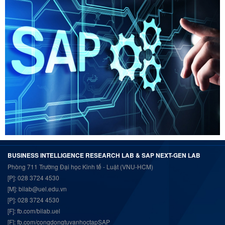
BUSINESS INTELLIGENCE RESEARCH LAB & SAP NEXT-GEN LAB
Phòng 711 Trường Đại học Kinh tế - Luật (VNU-HCM)
[P]: 028 3724 4530
[M]: bilab@uel.edu.vn
[P]: 028 3724 4530
[F]:
fb.com/bilab.uel
[F]:
fb.com/congdongtuvanhoctapSAP