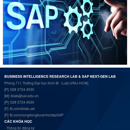
BUSINESS INTELLIGENCE RESEARCH LAB & SAP NEXT-GEN LAB
Phòng 711 Trường Đại học Kinh tế - Luật (VNU-HCM)
[P]: 028 3724 4530
[M]: bilab@uel.edu.vn
[P]: 028 3724 4530
[F]:
fb.com/bilab.uel
[F]:
fb.com/congdongtuvanhoctapSAP
CÁC KHÓA HỌC
- Thông tin đăng ký