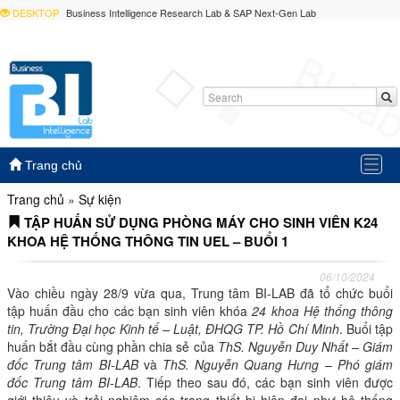
DESKTOP
Business Intelligence Research Lab & SAP Next-Gen Lab
Togg
Trang chủ
navig
Trang chủ
»
Sự kiện
TẬP HUẤN SỬ DỤNG PHÒNG MÁY CHO SINH VIÊN K24
KHOA HỆ THỐNG THÔNG TIN UEL – BUỔI 1
06/10/2024
Vào chiều ngày 28/9 vừa qua, Trung tâm BI-LAB đã tổ chức buổi
tập huấn đầu cho các bạn sinh viên khóa
24 khoa Hệ thống thông
tin, Trường Đại học Kinh tế – Luật, ĐHQG TP. Hồ Chí Minh
. Buổi tập
huấn bắt đầu cùng phần chia sẻ của
ThS. Nguyễn Duy Nhất – Giám
đốc Trung tâm BI-LAB
và
ThS. Nguyễn Quang Hưng – Phó giám
đốc Trung tâm BI-LAB
. Tiếp theo sau đó, các bạn sinh viên được