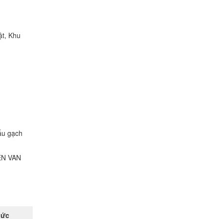
ật, Khu
ấu gạch
EN VAN
hức