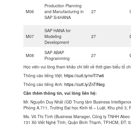
Production Planning
M06
and Manufacturing in
27
SAP S/4HANA
SAP HANA for
M07
Modeling
27
Development
SAP ABAP
M08
27
Programming
Học viên vui lòng tham khảo chi tiết về thời gian biểu tổ
Thông cáo tiếng Việt:
https://cutt.ly/nnTl7w6
Thông cáo tiếng Anh:
https://cutt.ly/ZnTlNeg
Cần thêm thông tin, vui lòng liên hệ:
Mr. Nguyễn Duy Nhất (GĐ Trung tâm Business Intelligenc
Phòng A.711, Trường Đại học Kinh tế – Luật, Khu phố 3
Ms. Võ Thị Tình (Business Manager, Công ty TNHH Abeo V
131 Xô Viết Nghệ Tĩnh, Quận Bình Thạnh, TP.HCM, ĐT: 0