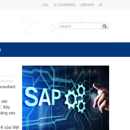
UEL
E-LEARNING
LIBRARY
IS
ệ
/09/2021
nsultant
n các
ự, Xây
nâng cao
rẻ của Việt