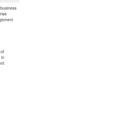
 business
rise
agement
 of
 in
ent