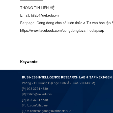
——————–
THÔNG TIN LIÊN HỆ
Email: bilab@uel.edu.vn
Fanpage: Cộng đồng chia sẻ kiến thức & Tư vấn học tập
https://www.facebook.com/congdongtuvanhoctapsap
Keywords:
BUSINESS INTELLIGENCE RESEARCH LAB & SAP NEXT-GEN
Phòng 711 Trường Đại học Kinh tế - Luật (VNU-HCM)
[P]: 028 3724 4530
[M]: bilab@uel.edu.vn
[P]: 028 3724 4530
[F]:
fb.com/bilab.uel
[F]:
fb.com/congdongtuvanhoctapSAP