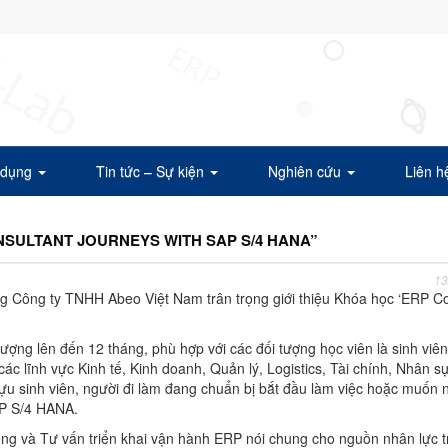
 dụng
Tin tức – Sự kiện
Nghiên cứu
Liên h
SULTANT JOURNEYS WITH SAP S/4 HANA”
13
 Công ty TNHH Abeo Việt Nam trân trọng giới thiệu Khóa học ‘ERP Co
ượng lên đến 12 tháng, phù hợp với các đối tượng học viên là sinh viê
c lĩnh vực Kinh tế, Kinh doanh, Quản lý, Logistics, Tài chính, Nhân s
u sinh viên, người đi làm đang chuẩn bị bắt đầu làm việc hoặc muốn 
AP S/4 HANA.
êng và Tư vấn triển khai vận hành ERP nói chung cho nguồn nhân lực t