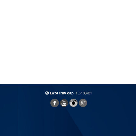
Lượt truy cập:
1,513,421