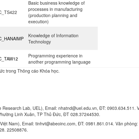
Basic business knowledge of
processes in manufacturing
C_TS422
(production planning and
execution)
Knowledge of Information
C_HANAIMP
Technology
Programming experience in
C_TAW12
another programming language
 chức trong Thông cáo Khóa học.
e Research Lab, UEL), Email: nhatnd@uel.edu.vn, ĐT: 0903.634.511. 
, Phường Linh Xuân, TP Thủ Đức, ĐT 028.37244530.
iệt Nam), Email: tinhvt@abeoinc.com, ĐT: 0981.861.014. Văn phòng:
28. 22508876.