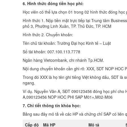
6. Hình thức đóng tiền học phí:
Học viên có thể lựa chọn 01 trong 02 hình thức đóng học 
Hình thức 1. Nộp tiền mặt trực tiếp tại Trung tâm Busines
phố 3, Phường Linh Xuân, TP. Thủ Đức, TP. HCM
Hình thức 2. Chuyển khoản:
Tên chủ tài khoản: Trường Đại học Kinh tế – Luật
Số tài khoản: 007.100.113.7778
Ngân hàng Vietcombank, chi nhánh Tp.HCM.
Nội dung chuyển khoản cần ghi rõ: XXX, SDT NOP HOC 
Trong đó XXX là họ tên ghi tiếng Việt không dấu, SDT là
ngang.
Ví dụ. Nguyễn Văn A, SĐT 090123456 đóng học phí ch
A,090123456 NOP HOC PHI SAP M01+,M02-M06
7. Chi tiết thông tin khóa học:
Bảng sau đây mô tả về các HP và chứng chỉ SAP có liên 
Cấp độ
Mã HP
Mô tả