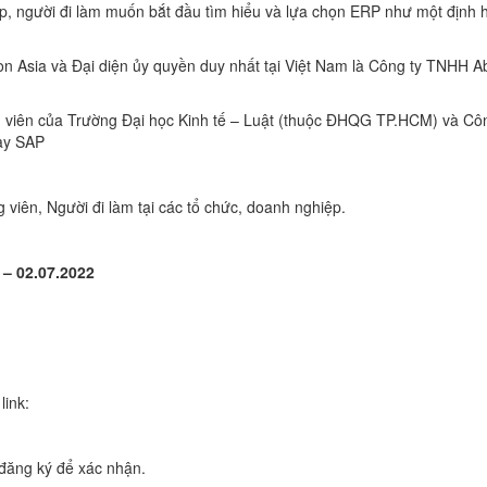
hiệp, người đi làm muốn bắt đầu tìm hiểu và lựa chọn ERP như một định
n Asia và Đại diện ủy quyền duy nhất tại Việt Nam là Công ty TNHH A
g viên của Trường Đại học Kinh tế – Luật (thuộc ĐHQG TP.HCM) và Cô
ạy SAP
 viên, Người đi làm tại các tổ chức, doanh nghiệp.
 – 02.07.2022
ink:
 đăng ký để xác nhận.