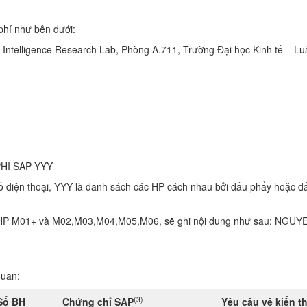
phí như bên dưới:
s Intelligence Research Lab, Phòng A.711, Trường Đại học Kinh tế – Lu
PHI SAP YYY
 số điện thoại, YYY là danh sách các HP cách nhau bởi dấu phẩy hoặc d
o HP M01+ và M02,M03,M04,M05,M06, sẽ ghi nội dung như sau: NGUY
quan:
(3)
Số BH
Chứng chỉ
SAP
Yêu cầu về kiến t