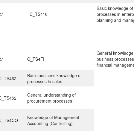
Basic knowledge of
27
C_TS410
processes in enterp
planning and man
General knowledge
27
C_TS4FI
business processes
financial managem
Basic business knowledge of
C_TS462
processes in sales
General understanding of
C_TS452
procurement processes
Knowledge of Management
C_TS4CO
Accounting (Controlling)