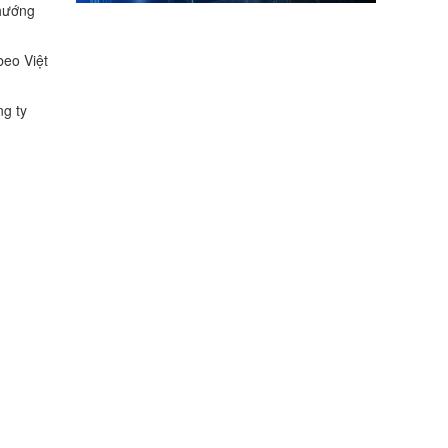
 hướng
beo Việt
ng ty