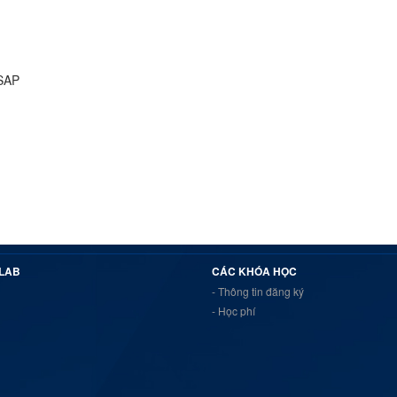
 SAP
 LAB
CÁC KHÓA HỌC
- Thông tin đăng ký
- Học phí