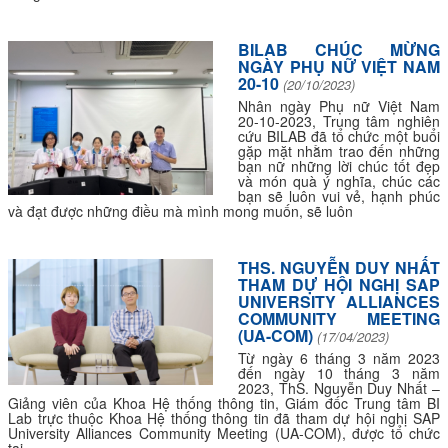
BILAB CHÚC MỪNG
NGÀY PHỤ NỮ VIỆT NAM
20-10
(20/10/2023)
Nhân ngày Phụ nữ Việt Nam
20-10-2023, Trung tâm nghiên
cứu BILAB đã tổ chức một buổi
gặp mặt nhằm trao đến những
bạn nữ những lời chúc tốt đẹp
và món quà ý nghĩa, chúc các
bạn sẽ luôn vui vẻ, hạnh phúc
và đạt được những điều mà mình mong muốn, sẽ luôn
THS. NGUYỄN DUY NHẤT
THAM DỰ HỘI NGHỊ SAP
UNIVERSITY ALLIANCES
COMMUNITY MEETING
(UA-COM)
(17/04/2023)
Từ ngày 6 tháng 3 năm 2023
đến ngày 10 tháng 3 năm
2023, ThS. Nguyễn Duy Nhất –
Giảng viên của Khoa Hệ thống thông tin, Giám đốc Trung tâm BI
Lab trực thuộc Khoa Hệ thống thông tin đã tham dự hội nghị SAP
University Alliances Community Meeting (UA-COM), được tổ chức