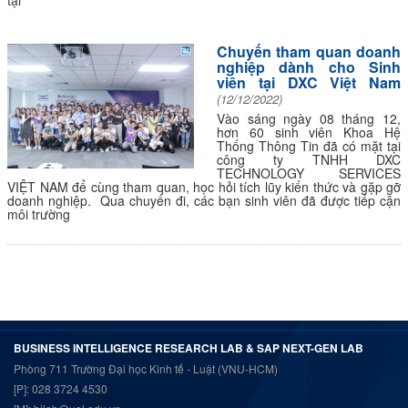
tại
Chuyến tham quan doanh
nghiệp dành cho Sinh
viên tại DXC Việt Nam
(12/12/2022)
Vào sáng ngày 08 tháng 12,
hơn 60 sinh viên Khoa Hệ
Thống Thông Tin đã có mặt tại
công ty TNHH DXC
TECHNOLOGY SERVICES
VIỆT NAM để cùng tham quan, học hỏi tích lũy kiến thức và gặp gỡ
doanh nghiệp. Qua chuyến đi, các bạn sinh viên đã được tiếp cận
môi trường
BUSINESS INTELLIGENCE RESEARCH LAB & SAP NEXT-GEN LAB
Phòng 711 Trường Đại học Kinh tế - Luật (VNU-HCM)
[P]: 028 3724 4530