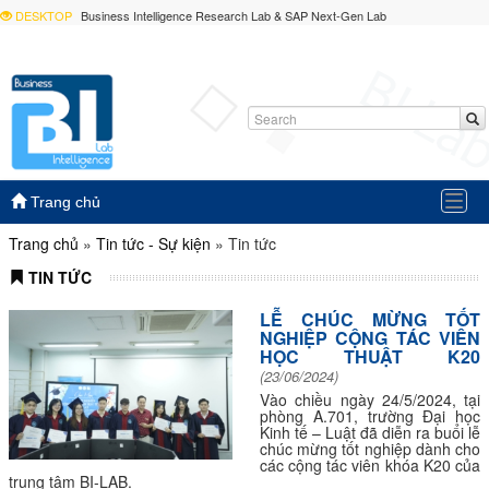
DESKTOP
Business Intelligence Research Lab & SAP Next-Gen Lab
Togg
Trang chủ
navig
Trang chủ
»
Tin tức - Sự kiện
»
Tin tức
TIN TỨC
LỄ CHÚC MỪNG TỐT
NGHIỆP CỘNG TÁC VIÊN
HỌC THUẬT K20
(23/06/2024)
Vào chiều ngày 24/5/2024, tại
phòng A.701, trường Đại học
Kinh tế – Luật đã diễn ra buổi lễ
chúc mừng tốt nghiệp dành cho
các cộng tác viên khóa K20 của
trung tâm BI-LAB.